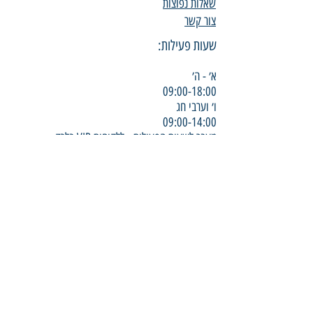
שאלות נפוצות
צור קשר
שעות פעילות:
א׳ - ה׳
09:00-18:00
ו׳ וערבי חג
09:00-14:00
מעבר לשעות הפעילות - ללקוחות VIP בלבד
תנאי שימוש
הצהרת נגישות
טאסקו פ.א בע
”
מ - הורדים 7 סביון
Tasko p.a ltd
1-800-800-841
© השירות 2026
info@hasherut.co.il